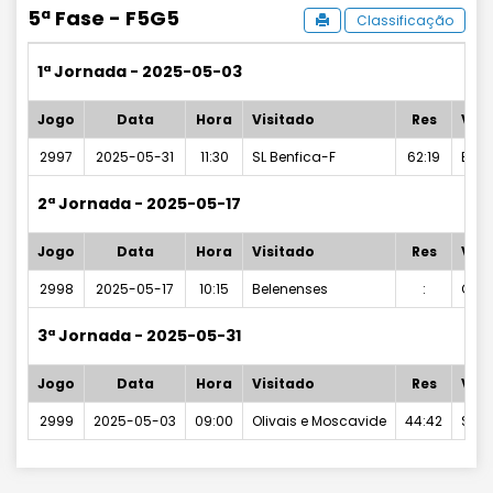
5ª Fase - F5G5
Classificação
1ª Jornada - 2025-05-03
Jogo
Data
Hora
Visitado
Res
Visi
2997
2025-05-31
11:30
SL Benfica-F
62:19
Bele
2ª Jornada - 2025-05-17
Jogo
Data
Hora
Visitado
Res
Visi
2998
2025-05-17
10:15
Belenenses
:
Oliv
3ª Jornada - 2025-05-31
Jogo
Data
Hora
Visitado
Res
Visi
2999
2025-05-03
09:00
Olivais e Moscavide
44:42
SL B