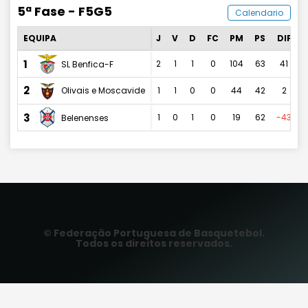
5ª Fase - F5G5
Calendario
EQUIPA
J
V
D
FC
PM
PS
DIF
1
2
1
1
0
104
63
41
SL Benfica-F
2
1
1
0
0
44
42
2
Olivais e Moscavide
3
1
0
1
0
19
62
-43
Belenenses
© Federação Portuguesa de Basquetebol.
Todos os direitos reservados.